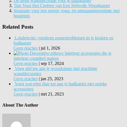
De beste wanddecoratie voor je slaapkamer
Tips Voor Het Creëren van Een Stijlvolle Woonkamer
Inspiratie voor een serene yoga- en ontspanningsruimte met
bosprints
Related Posts
Lekdetectie: voorkom zomerproblemen in je keuken en
badkamer
Geen reacties
|
jul 1, 2026
Interieur accessoires die je
interieur compleet maken
Geen reacties
|
sep 17, 2024
Voeg stijl toe aan je woonkamer met prachtige
wanddecoraties
Geen reacties
|
jan 25, 2023
Voeg wat retro flair toe aan je badkamer met unieke
accessoires
Geen reacties
|
mrt 21, 2023
About The Author