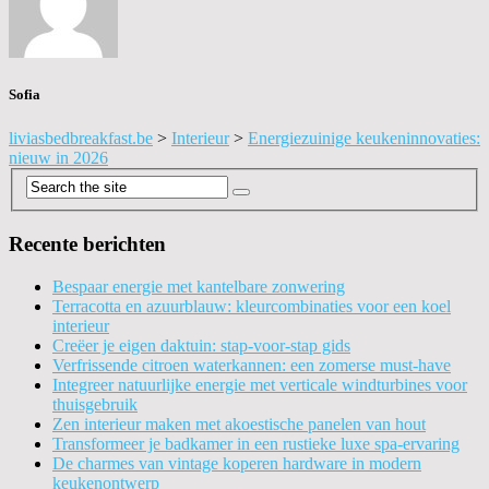
Sofia
liviasbedbreakfast.be
>
Interieur
>
Energiezuinige keukeninnovaties:
nieuw in 2026
Recente berichten
Bespaar energie met kantelbare zonwering
Terracotta en azuurblauw: kleurcombinaties voor een koel
interieur
Creëer je eigen daktuin: stap-voor-stap gids
Verfrissende citroen waterkannen: een zomerse must-have
Integreer natuurlijke energie met verticale windturbines voor
thuisgebruik
Zen interieur maken met akoestische panelen van hout
Transformeer je badkamer in een rustieke luxe spa-ervaring
De charmes van vintage koperen hardware in modern
keukenontwerp