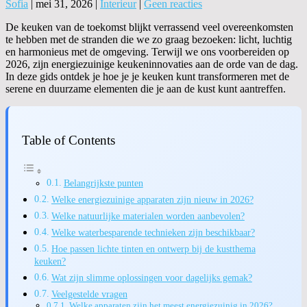
Sofia
|
mei 31, 2026
|
Interieur
|
Geen reacties
De keuken van de toekomst blijkt verrassend veel overeenkomsten
te hebben met de stranden die we zo graag bezoeken: licht, luchtig
en harmonieus met de omgeving. Terwijl we ons voorbereiden op
2026, zijn energiezuinige keukeninnovaties aan de orde van de dag.
In deze gids ontdek je hoe je je keuken kunt transformeren met de
serene en duurzame elementen die je aan de kust kunt aantreffen.
Table of Contents
Belangrijkste punten
Welke energiezuinige apparaten zijn nieuw in 2026?
Welke natuurlijke materialen worden aanbevolen?
Welke waterbesparende technieken zijn beschikbaar?
Hoe passen lichte tinten en ontwerp bij de kustthema
keuken?
Wat zijn slimme oplossingen voor dagelijks gemak?
Veelgestelde vragen
Welke apparaten zijn het meest energiezuinig in 2026?