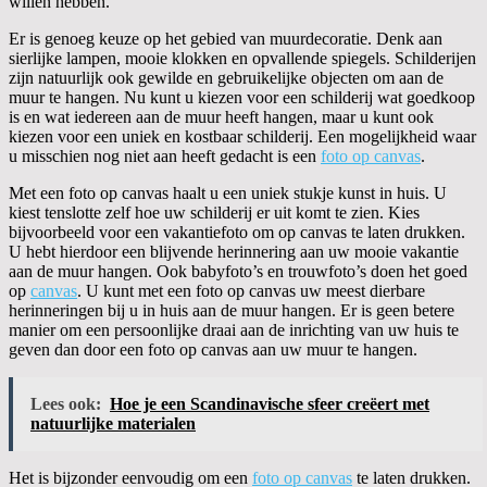
willen hebben.
Er is genoeg keuze op het gebied van muurdecoratie. Denk aan
sierlijke lampen, mooie klokken en opvallende spiegels. Schilderijen
zijn natuurlijk ook gewilde en gebruikelijke objecten om aan de
muur te hangen. Nu kunt u kiezen voor een schilderij wat goedkoop
is en wat iedereen aan de muur heeft hangen, maar u kunt ook
kiezen voor een uniek en kostbaar schilderij. Een mogelijkheid waar
u misschien nog niet aan heeft gedacht is een
foto op canvas
.
Met een foto op canvas haalt u een uniek stukje kunst in huis. U
kiest tenslotte zelf hoe uw schilderij er uit komt te zien. Kies
bijvoorbeeld voor een vakantiefoto om op canvas te laten drukken.
U hebt hierdoor een blijvende herinnering aan uw mooie vakantie
aan de muur hangen. Ook babyfoto’s en trouwfoto’s doen het goed
op
canvas
. U kunt met een foto op canvas uw meest dierbare
herinneringen bij u in huis aan de muur hangen. Er is geen betere
manier om een persoonlijke draai aan de inrichting van uw huis te
geven dan door een foto op canvas aan uw muur te hangen.
Lees ook:
Hoe je een Scandinavische sfeer creëert met
natuurlijke materialen
Het is bijzonder eenvoudig om een
foto op canvas
te laten drukken.