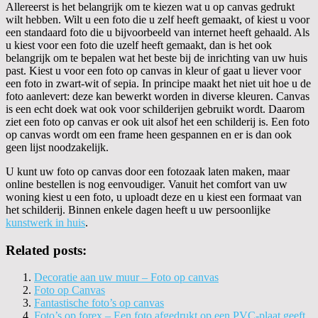
Allereerst is het belangrijk om te kiezen wat u op canvas gedrukt
wilt hebben. Wilt u een foto die u zelf heeft gemaakt, of kiest u voor
een standaard foto die u bijvoorbeeld van internet heeft gehaald. Als
u kiest voor een foto die uzelf heeft gemaakt, dan is het ook
belangrijk om te bepalen wat het beste bij de inrichting van uw huis
past. Kiest u voor een foto op canvas in kleur of gaat u liever voor
een foto in zwart-wit of sepia. In principe maakt het niet uit hoe u de
foto aanlevert: deze kan bewerkt worden in diverse kleuren. Canvas
is een echt doek wat ook voor schilderijen gebruikt wordt. Daarom
ziet een foto op canvas er ook uit alsof het een schilderij is. Een foto
op canvas wordt om een frame heen gespannen en er is dan ook
geen lijst noodzakelijk.
U kunt uw foto op canvas door een fotozaak laten maken, maar
online bestellen is nog eenvoudiger. Vanuit het comfort van uw
woning kiest u een foto, u uploadt deze en u kiest een formaat van
het schilderij. Binnen enkele dagen heeft u uw persoonlijke
kunstwerk in huis
.
Related posts:
Decoratie aan uw muur – Foto op canvas
Foto op Canvas
Fantastische foto’s op canvas
Foto’s op forex – Een foto afgedrukt op een PVC-plaat geeft