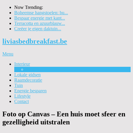
Now Trending:
Boheemse hangstoelen: bu...
Bespaar energie met kant...
Terracotta en azuurblauw...
Creëer je eigen daktuin...
liviasbedbreakfast.be
Menu
Interieur
Wonen
Lokale gidsen
Raamdecoratie
Tuin
Energie besparen
Lifestyle
Contact
Foto op Canvas – Een huis moet sfeer en
gezelligheid uitstralen