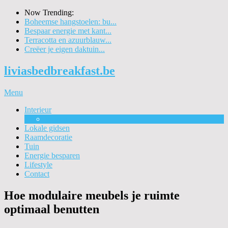
Now Trending:
Boheemse hangstoelen: bu...
Bespaar energie met kant...
Terracotta en azuurblauw...
Creëer je eigen daktuin...
liviasbedbreakfast.be
Menu
Interieur
Wonen
Lokale gidsen
Raamdecoratie
Tuin
Energie besparen
Lifestyle
Contact
Hoe modulaire meubels je ruimte
optimaal benutten