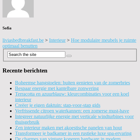
Sofia
liviasbedbreakfast.be
>
Interieur
>
Hoe modulaire meubels je ruimte
optimaal benutten
Recente berichten
Boheemse hangstoelen: buiten genieten van de zomerbries
Bespaar energie met kantelbare zonwering
Terracotta en azuurblauw: kleurcombinaties voor een koel
interieur
Creëer je eigen daktuin: stap-voor-stap gids
Verfrissende citroen waterkannen: een zomerse must-have
Integreer natuurlijke energie met verticale windturbines voor
thuisgebruik
Zen interieur maken met akoestische panelen van hout
Transformeer je badkamer in een rustieke luxe spa-ervaring
De charmes van vintage koperen hardware in modern