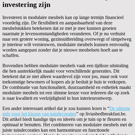
investering zijn
Investeren in modulaire meubels kan op lange termijn financieel
voordelig zijn. De flexibiliteit en aanpasbaarheid van deze
meubelstukken betekenen dat ze met je mee kunnen groeien
naarmate je levensomstandigheden veranderen. Of je nu verhuist
naar een grotere woning, gezinsuitbreiding overweegt of simpelweg
je interieur wilt vernieuwen, modulaire meubels kunnen eenvoudig
worden aangepast zonder dat je nieuwe meubelsets hoeft aan te
schaffen.
Bovendien hebben modulaire meubels vaak een tijdloze uitstraling
die hen aantrekkelijk maakt voor verschillende generaties. Dit
betekent dat ze niet alleen waardevol zijn voor jou, maar ook voor
toekomstige bewoners of kopers als je besluit je huis te verkopen.
De combinatie van functionaliteit, duurzaamheid en esthetiek maakt
modulaire meubels tot een slimme keuze voor iedereen die op zoek
is naar kwaliteit en veelzijdigheid in hun interieurontwerp.
Een ander interessant artikel dat je zou kunnen lezen is “
De ultieme
gids voor het kiezen van tuindecoraties
” op liviasbedbreakfast.be.
Dit artikel biedt handige tips en ideeën om je tuin op te fleuren en
optimaal te benutten. Het combineren van modulaire meubels met de
juiste tuindecoraties kan een harmonieuze en functionele