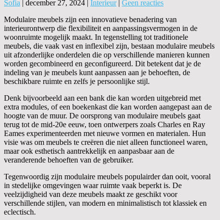
Sofia
|
december 27, 2024
|
Interieur
|
Geen reacties
Modulaire meubels zijn een innovatieve benadering van
interieurontwerp die flexibiliteit en aanpassingsvermogen in de
woonruimte mogelijk maakt. In tegenstelling tot traditionele
meubels, die vaak vast en inflexibel zijn, bestaan modulaire meubels
uit afzonderlijke onderdelen die op verschillende manieren kunnen
worden gecombineerd en geconfigureerd. Dit betekent dat je de
indeling van je meubels kunt aanpassen aan je behoeften, de
beschikbare ruimte en zelfs je persoonlijke stijl.
Denk bijvoorbeeld aan een bank die kan worden uitgebreid met
extra modules, of een boekenkast die kan worden aangepast aan de
hoogte van de muur. De oorsprong van modulaire meubels gaat
terug tot de mid-20e eeuw, toen ontwerpers zoals Charles en Ray
Eames experimenteerden met nieuwe vormen en materialen. Hun
visie was om meubels te creëren die niet alleen functioneel waren,
maar ook esthetisch aantrekkelijk en aanpasbaar aan de
veranderende behoeften van de gebruiker.
Tegenwoordig zijn modulaire meubels populairder dan ooit, vooral
in stedelijke omgevingen waar ruimte vaak beperkt is. De
veelzijdigheid van deze meubels maakt ze geschikt voor
verschillende stijlen, van modern en minimalistisch tot klassiek en
eclectisch.