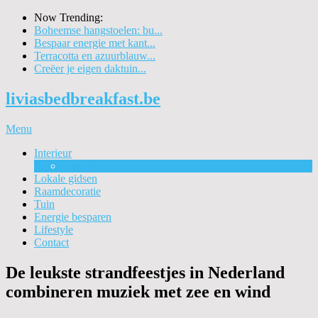
Now Trending:
Boheemse hangstoelen: bu...
Bespaar energie met kant...
Terracotta en azuurblauw...
Creëer je eigen daktuin...
liviasbedbreakfast.be
Menu
Interieur
Wonen
Lokale gidsen
Raamdecoratie
Tuin
Energie besparen
Lifestyle
Contact
De leukste strandfeestjes in Nederland
combineren muziek met zee en wind