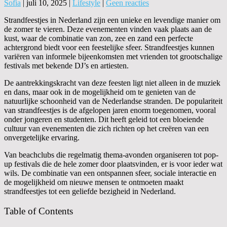
Sofia
|
juli 10, 2025
|
Lifestyle
|
Geen reacties
Strandfeestjes in Nederland zijn een unieke en levendige manier om
de zomer te vieren. Deze evenementen vinden vaak plaats aan de
kust, waar de combinatie van zon, zee en zand een perfecte
achtergrond biedt voor een feestelijke sfeer. Strandfeestjes kunnen
variëren van informele bijeenkomsten met vrienden tot grootschalige
festivals met bekende DJ’s en artiesten.
De aantrekkingskracht van deze feesten ligt niet alleen in de muziek
en dans, maar ook in de mogelijkheid om te genieten van de
natuurlijke schoonheid van de Nederlandse stranden. De populariteit
van strandfeestjes is de afgelopen jaren enorm toegenomen, vooral
onder jongeren en studenten. Dit heeft geleid tot een bloeiende
cultuur van evenementen die zich richten op het creëren van een
onvergetelijke ervaring.
Van beachclubs die regelmatig thema-avonden organiseren tot pop-
up festivals die de hele zomer door plaatsvinden, er is voor ieder wat
wils. De combinatie van een ontspannen sfeer, sociale interactie en
de mogelijkheid om nieuwe mensen te ontmoeten maakt
strandfeestjes tot een geliefde bezigheid in Nederland.
Table of Contents