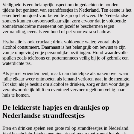
Veiligheid is een belangrijk aspect om in gedachten te houden
tijdens het genieten van strandfeestjes in Nederland. Ten eerste is het
essentieel om goed voorbereid te zijn op het weer. De Nederlandse
zomers kunnen onvoorspelbaar zijn; zorg ervoor dat je voldoende
zonnebrandcrème meeneemt om jezelf te beschermen tegen
verbranding, evenals een hoed of pet voor extra schaduw.
Hydratatie is ook cruciaal; drink voldoende water, vooral als je
alcohol consumeert. Daarnaast is het belangrijk om bewust te zijn
van je omgeving en je persoonlijke bezittingen. Houd waardevolle
spullen zoals telefoons en portemonnees veilig bij je of gebruik een
waterdichte tas.
Als je met vrienden bent, maak dan duidelijke afspraken over waar
jullie elkaar weer ontmoeten als iemand verloren gaat in de menigte.
Tot slot, als je besluit om alcohol te drinken, zorg er dan voor dat je
verantwoordelijk blijft en eventueel vervoer regelt om veilig naar
huis te komen.
De lekkerste hapjes en drankjes op
Nederlandse strandfeestjes
Eten en drinken spelen een grote rol op strandfeestjes in Nederland.
Veel beachclubs bieden een gevarieerd menu met zowel lokale als