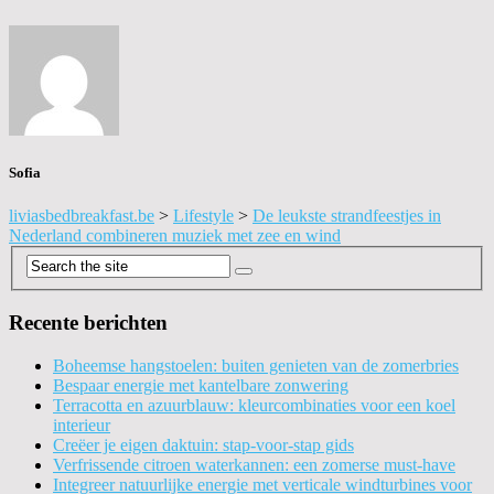
Sofia
liviasbedbreakfast.be
>
Lifestyle
>
De leukste strandfeestjes in
Nederland combineren muziek met zee en wind
Recente berichten
Boheemse hangstoelen: buiten genieten van de zomerbries
Bespaar energie met kantelbare zonwering
Terracotta en azuurblauw: kleurcombinaties voor een koel
interieur
Creëer je eigen daktuin: stap-voor-stap gids
Verfrissende citroen waterkannen: een zomerse must-have
Integreer natuurlijke energie met verticale windturbines voor