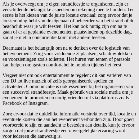
Als je overweegt om je eigen strandfeestje te organiseren, zijn er
verschillende belangrijke aspecten om rekening mee te houden. Ten
eerste is het kiezen van de juiste locatie cruciaal; zorg ervoor dat je
toestemming hebt van de eigenaar of beheerder van het strand of de
beachclub waar je wilt feesten. Het kan ook nuttig zijn om na te
gaan of er al geplande evenementen plaatsvinden op dezelfde dag,
zodat je niet in concurrentie komt met andere feesten.
Daarnaast is het belangrijk om na te denken over de logistiek van
het evenement. Zorg voor voldoende zitplaatsen, schaduwplekken
en voorzieningen zoals toiletten. Het huren van tenten of parasols
kan helpen om gasten comfortabel te houden tijdens het feest.
Vergeet niet om ook entertainment te regelen; dit kan variëren van
een DJ tot live muziek of zelfs georganiseerde spellen en
activiteiten. Communicatie is ook essentieel bij het organiseren van
een succesvol strandfeestje. Maak gebruik van sociale media om je
evenement te promoten en nodig vrienden uit via platforms zoals
Facebook of Instagram.
Zorg ervoor dat je duidelijke informatie verstrekt over tijd, locatie en
eventuele kosten die aan het evenement verbonden zijn. Door goed
voorbereid te zijn en aandacht te besteden aan details, kun je ervoor
zorgen dat jouw strandfeestje een onvergetelijke ervaring wordt
voor iedereen die aanwezig is.