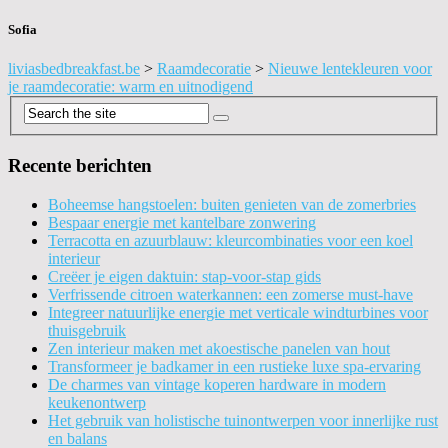
Sofia
liviasbedbreakfast.be
>
Raamdecoratie
>
Nieuwe lentekleuren voor
je raamdecoratie: warm en uitnodigend
Recente berichten
Boheemse hangstoelen: buiten genieten van de zomerbries
Bespaar energie met kantelbare zonwering
Terracotta en azuurblauw: kleurcombinaties voor een koel
interieur
Creëer je eigen daktuin: stap-voor-stap gids
Verfrissende citroen waterkannen: een zomerse must-have
Integreer natuurlijke energie met verticale windturbines voor
thuisgebruik
Zen interieur maken met akoestische panelen van hout
Transformeer je badkamer in een rustieke luxe spa-ervaring
De charmes van vintage koperen hardware in modern
keukenontwerp
Het gebruik van holistische tuinontwerpen voor innerlijke rust
en balans