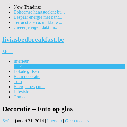
Now Trending:
Boheemse hangstoelen: bu...
Bespaar energie met kant...
Terracotta en azuurblauw...
Creëer je eigen daktuin...
liviasbedbreakfast.be
Menu
Interieur
Wonen
Lokale gidsen
Raamdecoratie
Tuin
Energie besparen
Lifestyle
Contact
Decoratie – Foto op glas
Sofia
|
januari 31, 2014
|
Interieur
|
Geen reacties