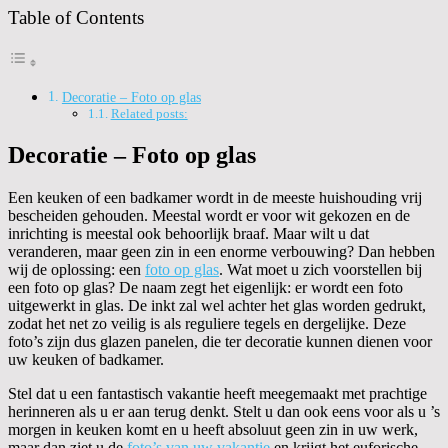
Table of Contents
Decoratie – Foto op glas
Related posts:
Decoratie – Foto op glas
Een keuken of een badkamer wordt in de meeste huishouding vrij
bescheiden gehouden. Meestal wordt er voor wit gekozen en de
inrichting is meestal ook behoorlijk braaf. Maar wilt u dat
veranderen, maar geen zin in een enorme verbouwing? Dan hebben
wij de oplossing: een
foto op glas
. Wat moet u zich voorstellen bij
een foto op glas? De naam zegt het eigenlijk: er wordt een foto
uitgewerkt in glas. De inkt zal wel achter het glas worden gedrukt,
zodat het net zo veilig is als reguliere tegels en dergelijke. Deze
foto’s zijn dus glazen panelen, die ter decoratie kunnen dienen voor
uw keuken of badkamer.
Stel dat u een fantastisch vakantie heeft meegemaakt met prachtige
herinneren als u er aan terug denkt. Stelt u dan ook eens voor als u ’s
morgen in keuken komt en u heeft absoluut geen zin in uw werk,
maar dan ziet u de
foto’s van uw vakantie
en krijgt het euforische