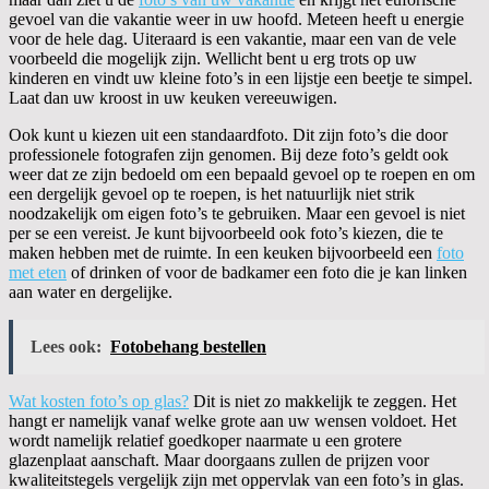
gevoel van die vakantie weer in uw hoofd. Meteen heeft u energie
voor de hele dag. Uiteraard is een vakantie, maar een van de vele
voorbeeld die mogelijk zijn. Wellicht bent u erg trots op uw
kinderen en vindt uw kleine foto’s in een lijstje een beetje te simpel.
Laat dan uw kroost in uw keuken vereeuwigen.
Ook kunt u kiezen uit een standaardfoto. Dit zijn foto’s die door
professionele fotografen zijn genomen. Bij deze foto’s geldt ook
weer dat ze zijn bedoeld om een bepaald gevoel op te roepen en om
een dergelijk gevoel op te roepen, is het natuurlijk niet strik
noodzakelijk om eigen foto’s te gebruiken. Maar een gevoel is niet
per se een vereist. Je kunt bijvoorbeeld ook foto’s kiezen, die te
maken hebben met de ruimte. In een keuken bijvoorbeeld een
foto
met eten
of drinken of voor de badkamer een foto die je kan linken
aan water en dergelijke.
Lees ook:
Fotobehang bestellen
Wat kosten foto’s op glas?
Dit is niet zo makkelijk te zeggen. Het
hangt er namelijk vanaf welke grote aan uw wensen voldoet. Het
wordt namelijk relatief goedkoper naarmate u een grotere
glazenplaat aanschaft. Maar doorgaans zullen de prijzen voor
kwaliteitstegels vergelijk zijn met oppervlak van een foto’s in glas.